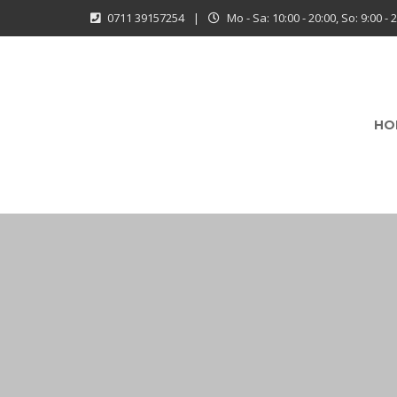
0711 39157254
|
Mo - Sa: 10:00 - 20:00, So: 9:00 - 
HO